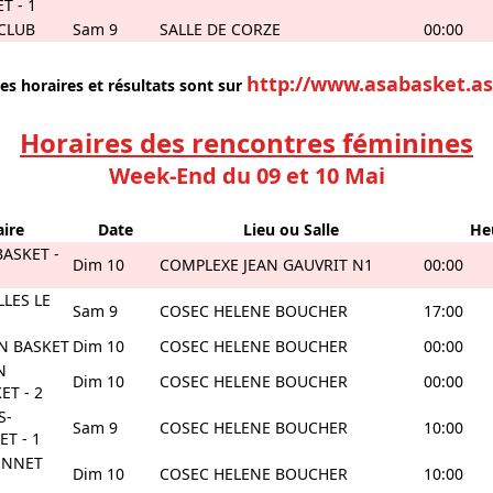
T - 1
 CLUB
Sam 9
SALLE DE CORZE
00:00
http://www.asabasket.as
es horaires et résultats sont sur
Horaires des rencontres féminines
Week-End du 09 et 10 Mai
ire
Date
Lieu ou Salle
He
ASKET -
Dim 10
COMPLEXE JEAN GAUVRIT N1
00:00
LES LE
Sam 9
COSEC HELENE BOUCHER
17:00
EN BASKET
Dim 10
COSEC HELENE BOUCHER
00:00
N
Dim 10
COSEC HELENE BOUCHER
00:00
ET - 2
S-
Sam 9
COSEC HELENE BOUCHER
10:00
T - 1
ONNET
Dim 10
COSEC HELENE BOUCHER
10:00