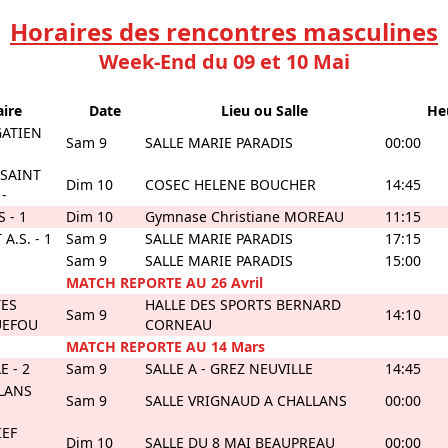
Horaires des rencontres masculines
Week-End du 09 et 10 Mai
ire
Date
Lieu ou Salle
He
GATIEN
Sam 9
SALLE MARIE PARADIS
00:00
 SAINT
Dim 10
COSEC HELENE BOUCHER
14:45
-
 - 1
Dim 10
Gymnase Christiane MOREAU
11:15
A.S. - 1
Sam 9
SALLE MARIE PARADIS
17:15
Sam 9
SALLE MARIE PARADIS
15:00
MATCH REPORTE AU 26 Avril
TES
HALLE DES SPORTS BERNARD
Sam 9
14:10
UEFOU
CORNEAU
MATCH REPORTE AU 14 Mars
E - 2
Sam 9
SALLE A - GREZ NEUVILLE
14:45
LLANS
Sam 9
SALLE VRIGNAUD A CHALLANS
00:00
IEF
Dim 10
SALLE DU 8 MAI BEAUPREAU
00:00