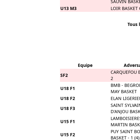
SAUVIN BASKE
U13 M3
LOIR BASKET
Tous l
Equipe
Adversa
CARQUEFOU B
SF2
2
BMB - BEGROL
U18 F1
MAY BASKET
U18 F2
ELAN LIGERI
SAINT SYLVAI
U18 F3
D'ANJOU BASK
LAMBOISIERE
U15 F1
MARTIN BASKE
PUY SAINT B
U15 F2
BASKET - 1 (4)