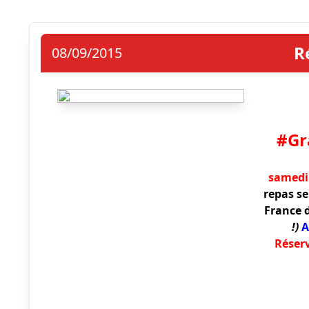
R
08/09/2015
#Gr
samedi 
repas se
France 
!)
A
Réserv