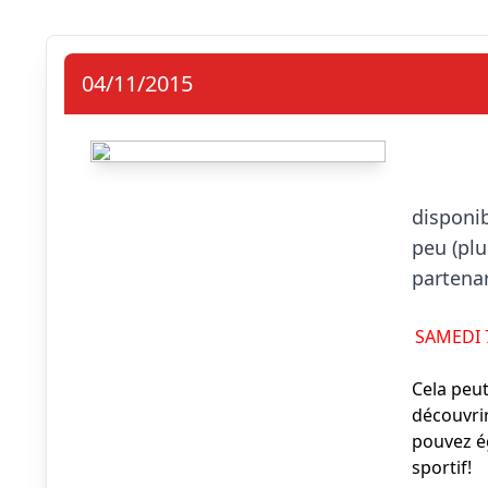
04/11/2015
                            Po
disponib
peu (plu
partenar
SAMEDI
Cela peut
découvrir
pouvez é
sportif!