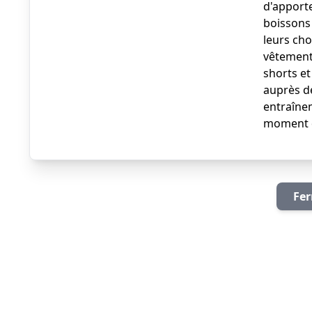
d'apporte
boissons
leurs ch
vêtements
shorts e
auprès de
entraîne
moment de
Fer