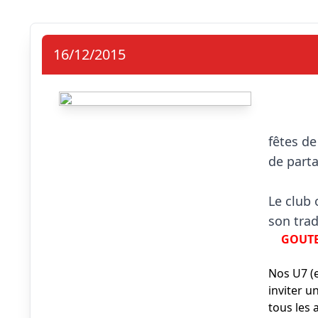
16/12/2015
                            Le moi
fêtes de
de part
Le club 
GOUTE
Nos U7 (e
inviter u
tous les 