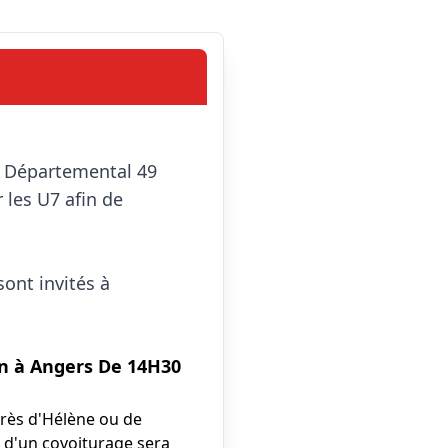
es U7 afin de 
ont invités à 
in à Angers De 14H30
près d'Hélène ou de
n d'un covoiturage sera