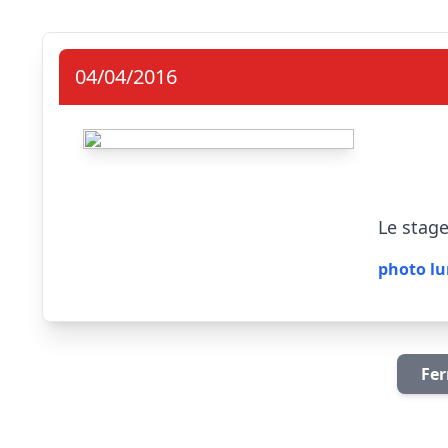
04/04/2016
                            Premiè
photo lun
Fer