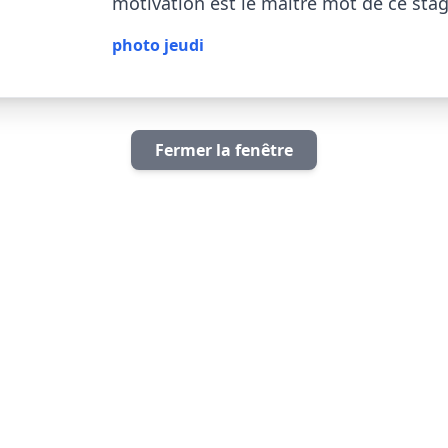
motivation est le maître mot de ce stage !    
photo jeudi
Fermer la fenêtre