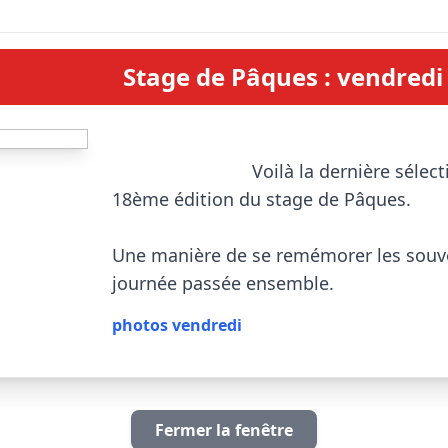
Stage de Pâques : vendredi
                            Voilà la dernière sélection de photos de la 
18ème édition du stage de Pâques.

Une manière de se remémorer les souven
journée passée ensemble.                       
photos vendredi
Fermer la fenêtre