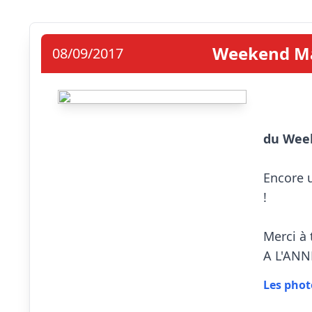
Weekend Mad
08/09/2017
du Week
Encore u
!

Merci à 
A L'ANNÉE
Les photo