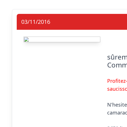
03/11/2016
sûrem
Comma
Profitez
saucisso
N'hesite
camarad