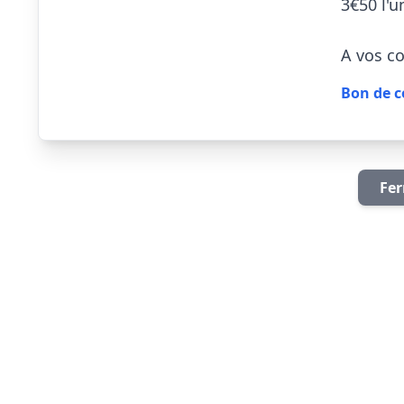
3€50 l'u
A vos comm
Bon de 
Fer