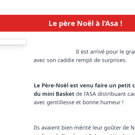
Le père Noël à l'Asa !
                            Il est arrivé pour le grand bonheur de tous 
avec son caddie rempli de surprises.

Le Père-Noël est venu faire un petit c
du mini Basket
 de l’ASA distribuant ca
avec gentillesse et bonne humeur !

Ils avaient bien mérité leur goûter de N