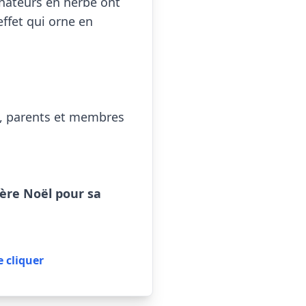
inateurs en herbe ont 
ffet qui orne en 
s, parents et membres 
re Noël pour sa 
e cliquer