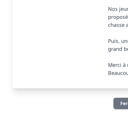
Nos jeun
proposés
chasse a
Puis, un
grand b
Merci à 
Beaucouzé
Fer