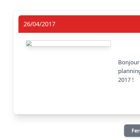
26/04/2017
Bonjour 
plannin
2017 ! 

Fer