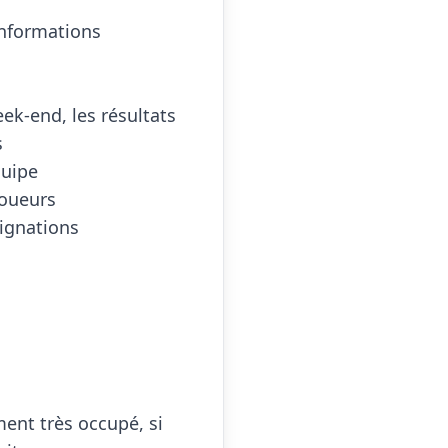
nformations 
ek-end, les résultats 


uipe

oueurs

ignations

nt très occupé, si 