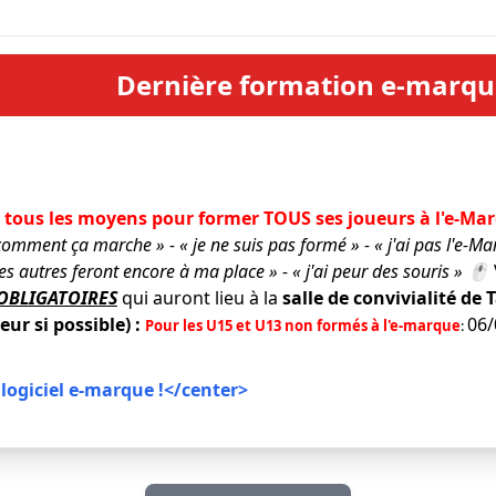
Dernière formation e-marqu
 tous les moyens pour former TOUS ses joueurs à l'e-Ma
 comment ça marche » - « je ne suis pas formé » - « j'ai pas l'e-M
les autres feront encore à ma place » - « j'ai peur des souris » 🖱️
 OBLIGATOIRES
qui auront lieu à la
salle de convivialité de 
ur si possible) :
06
Pour les U15 et U13 non formés à l'e-marque
:
 logiciel e-marque !</center>