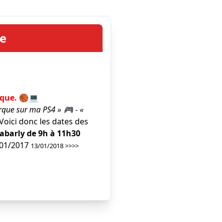
e
rque. 🏀💻
arque sur ma PS4 » 🎮 - «
Voici donc les dates des
Tabarly de 9h à 11h30
/01/2017
13/01/2018 >>>>