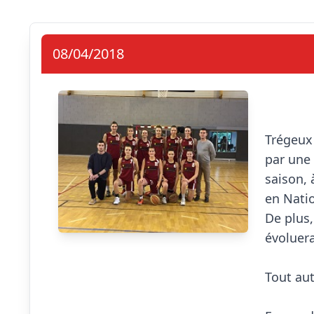
08/04/2018
                            Aprè
Trégeux 
par une 
saison, 
en Natio
De plus,
évoluera
Tout aut