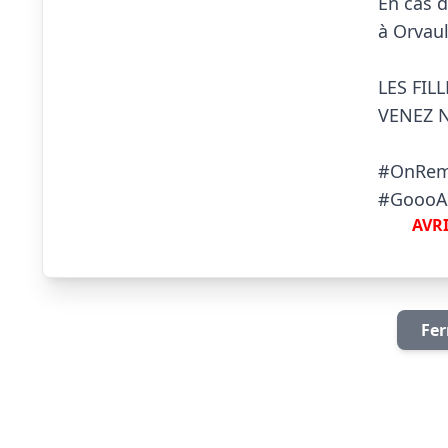
En cas d
à Orvaul
LES FIL
VENEZ N
#OnRemp
AVRI
Fer