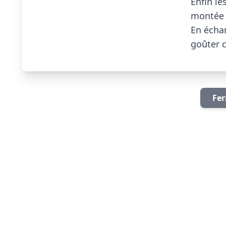
Enfin le
montée 
En échan
goûter co
Fer