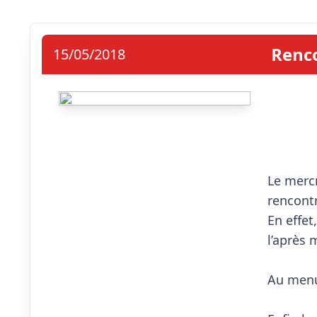
Renco
15/05/2018
Le mercr
rencontr
En effet,
l’après 
Au menu 