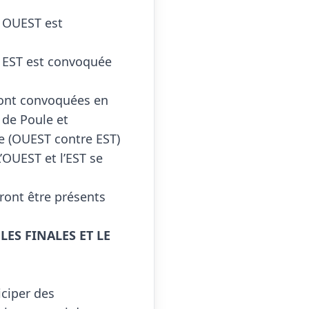
 OUEST est 
e EST est convoquée 
ront convoquées en 
e Poule et 
 (OUEST contre EST)

L’OUEST et l’EST se 
vront être présents 
ES FINALES ET LE 
ciper des 