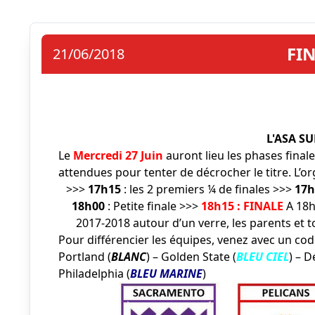
FI
21/06/2018
L'ASA S
Le
Mercredi 27 Juin
auront lieu les phases final
attendues pour tenter de décrocher le titre. L’or
>>>
17h15
: les 2 premiers ¼ de finales >>>
17h
18h00
: Petite finale >>>
18h15 : FINALE
A 18h
2017-2018 autour d’un verre, les parents et t
Pour différencier les équipes, venez avec un co
Portland (
BLANC
) – Golden State (
BLEU CIEL
) – D
Philadelphia (
BLEU MARINE
)