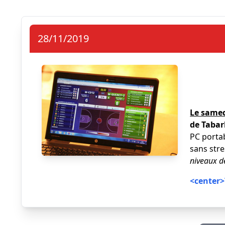
28/11/2019
Le samed
de Tabar
PC portab
sans stre
niveaux d
<center>