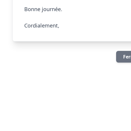
Bonne journée.

Cordialement,                        
Fer