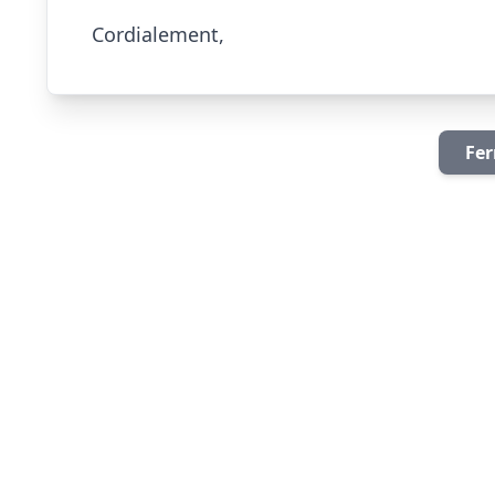
Cordialement,                        
Fer