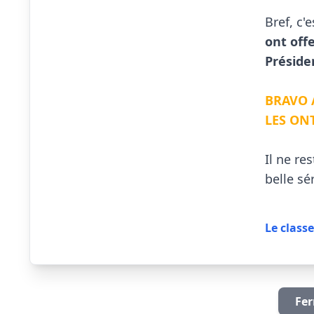
Bref, c'e
ont off
Préside
BRAVO 
LES ONT
Il ne re
belle sé
Le classe
Fer