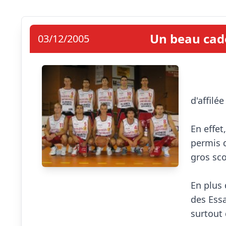
Un beau cade
03/12/2005
                            Et de 
d'affilé
En effet
permis d
gros sco
En plus 
des Essa
surtout 