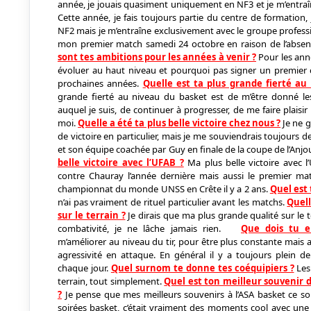
année, je jouais quasiment uniquement en NF3 et je m’entraîn
Cette année, je fais toujours partie du centre de formation, 
NF2 mais je m’entraîne exclusivement avec le groupe profession
mon premier match samedi 24 octobre en raison de l’absen
sont tes ambitions pour les années à venir ?
Pour les anné
évoluer au haut niveau et pourquoi pas signer un premier c
prochaines années.
Quelle est ta plus grande fierté au
grande fierté au niveau du basket est de m’être donné l
auquel je suis, de continuer à progresser, de me faire plaisir
moi.
Quelle a été ta plus belle victoire chez nous ?
Je ne 
de victoire en particulier, mais je me souviendrais toujours de
et son équipe coachée par Guy en finale de la coupe de l’Anj
belle victoire avec l’UFAB ?
Ma plus belle victoire avec l
contre Chauray l’année dernière mais aussi le premier ma
championnat du monde UNSS en Crête il y a 2 ans.
Quel est 
n’ai pas vraiment de rituel particulier avant les matchs.
Quell
sur le terrain ?
Je dirais que ma plus grande qualité sur le 
combativité, je ne lâche jamais rien.
Que dois tu e
m’améliorer au niveau du tir, pour être plus constante mai
agressivité en attaque. En général il y a toujours plein d
chaque jour.
Quel surnom te donne tes coéquipiers ?
Les 
terrain, tout simplement.
Quel est ton meilleur souvenir 
?
Je pense que mes meilleurs souvenirs à l’ASA basket ce so
soirées basket, c’était vraiment des moments cool avec une 