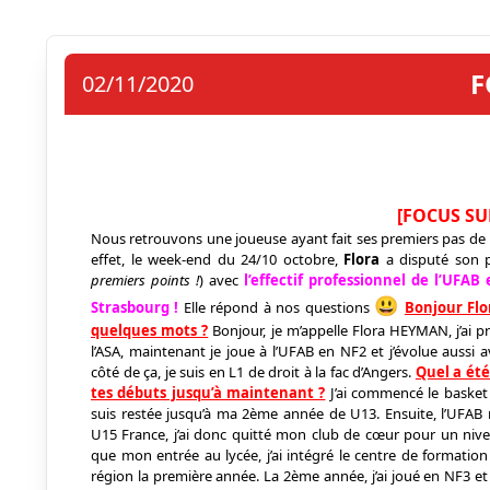
F
02/11/2020
[FOCUS S
Nous retrouvons une joueuse ayant fait ses premiers pas de 
effet, le week-end du 24/10 octobre,
Flora
a disputé son 
premiers points !
) avec
l’effectif professionnel de l’UFA
😃
Strasbourg !
Elle répond à nos questions
Bonjour Flo
quelques mots ?
Bonjour, je m’appelle Flora HEYMAN, j’ai pr
l’ASA, maintenant je joue à l’UFAB en NF2 et j’évolue aussi 
côté de ça, je suis en L1 de droit à la fac d’Angers.
Quel a été
tes débuts jusqu’à maintenant ?
J’ai commencé le basket à
suis restée jusqu’à ma 2ème année de U13. Ensuite, l’UFAB 
U15 France, j’ai donc quitté mon club de cœur pour un ni
que mon entrée au lycée, j’ai intégré le centre de formation
région la première année. La 2ème année, j’ai joué en NF3 e