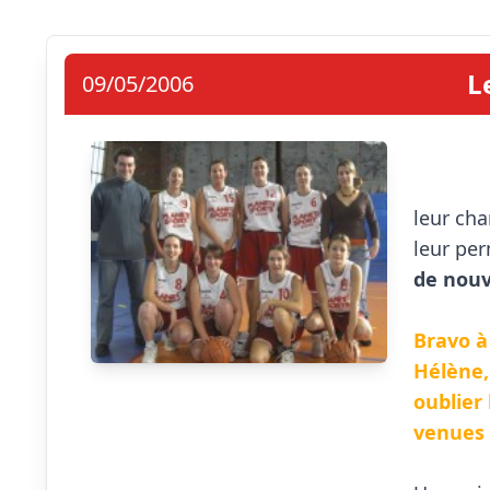
L
09/05/2006
                            Vendredi 
leur cha
leur per
de nouv
Bravo à
Hélène, 
oublier 
venues 