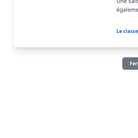
Une sais
égalemen
Le class
Fer