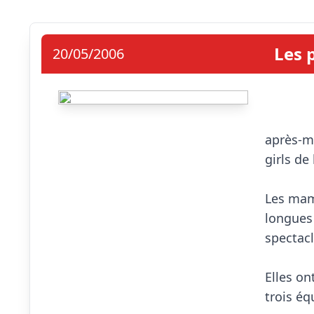
Les 
20/05/2006
                            Les 
après-mi
girls de 
Les mam
longues 
spectacl
Elles on
trois éq