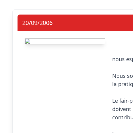
20/09/2006
                            Une 
nous esp
Nous sou
la prati
Le fair-
doivent 
contribu