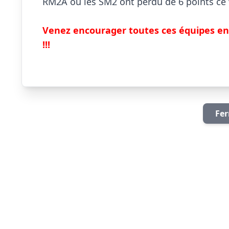
RM2A où les SM2 ont perdu de 6 points ce 
Venez encourager toutes ces équipes eng
!!!
Fer