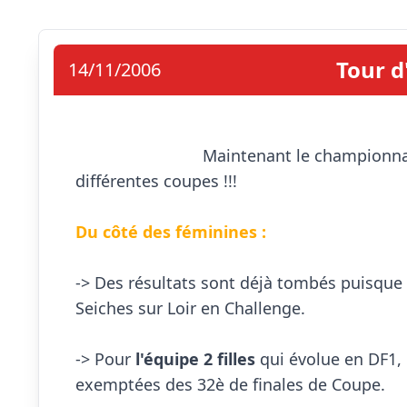
Tour d
14/11/2006
                            Maintenant le championnat a pris son rythme de croisière, place aux 
différentes coupes !!!

Du côté des féminines :
-> Des résultats sont déjà tombés puisque 
Seiches sur Loir en Challenge.

-> Pour 
l'équipe 2 filles 
qui évolue en DF1, e
exemptées des 32è de finales de Coupe.
