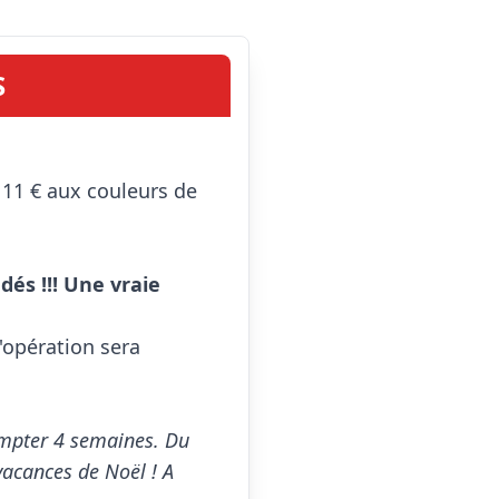
S
és !!! Une vraie 
'opération sera 
ompter 4 semaines. Du 
acances de Noël ! A 