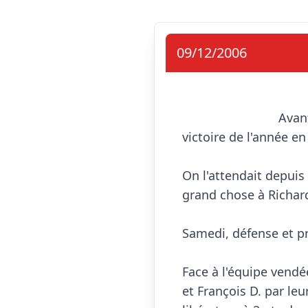
09/12/2006
                            Avant tout, quel plaisir de voir enfin les gars triompher à domicile. Seconde 
victoire de l'année en 
On l'attendait depuis
grand chose à Richard
Samedi, défense et pri
Face à l'équipe vendée
et François D. par leu