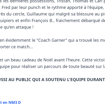
s les dernières possessions, Tristan, Thomas et Carl p
 et Fred par leur punch et le rythme apporté à l'équip
ès du cercle, Guillaume qui malgré sa blessure au pi
piers et enfin François B., fraichement débarqué de l
e qu'en attaque !

en évidemment le "Coach Garner" qui a trouvé les mot
rter ce match...

 et un beau cadeau de Noël avant l'heure. Cette victoi
quipe pour réaliser un parcours de toute beauté sur la
SSI AU PUBLIC QUI A SOUTENU L'EQUIPE DURANT 
nt en NM3 D