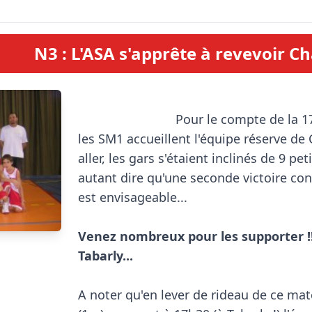
N3 : L'ASA s'apprête à revevoir Ch
                            Pour le compte de la 17è journée de NM3, 
les SM1 accueillent l'équipe réserve de 
aller, les gars s'étaient inclinés de 9 peti
autant dire qu'une seconde victoire con
est envisageable...

Venez nombreux pour les supporter !!
Tabarly...
A noter qu'en lever de rideau de ce matc