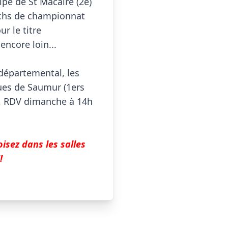
ipe de St Macaire (2è) 
chs de championnat 
r le titre 
core loin...

 départemental, les 
es de Saumur (1ers 
, RDV dimanche à 14h 
sez dans les salles 
!