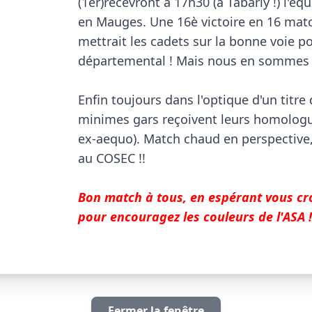
(1er)recevront à 17h30 (à Tabarly !) l'équ
en Mauges. Une 16è victoire en 16 mat
mettrait les cadets sur la bonne voie pou
départemental ! Mais nous en sommes en
Enfin toujours dans l'optique d'un titre
minimes gars reçoivent leurs homologu
ex-aequo). Match chaud en perspective
au COSEC !!

Bon match à tous, en espérant vous croi
pour encouragez les couleurs de l'ASA !
Fermer la fenêtre