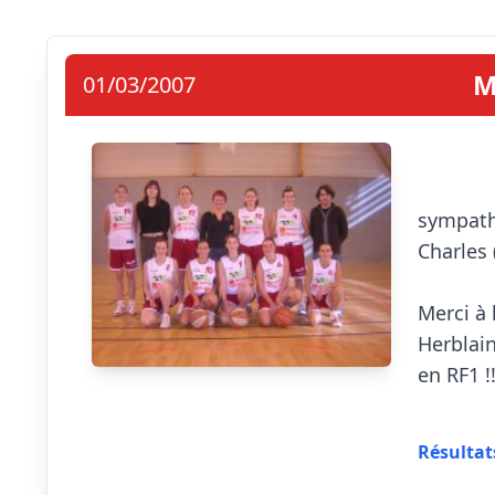
M
01/03/2007
                            Les fille
sympath
Charles 
Merci à 
Herblain
en RF1 !!
Résultat