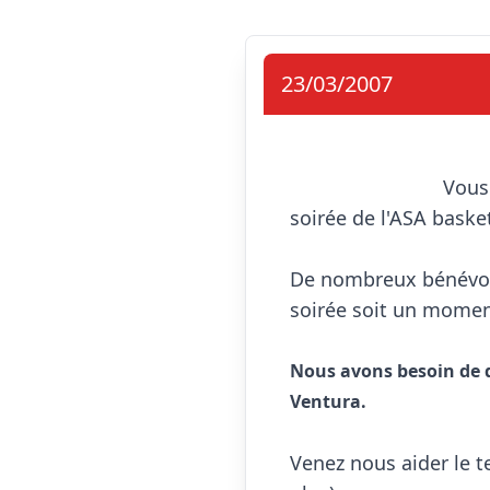
23/03/2007
                            Vous savez tous que ce samedi a lieu à la salle Lino Ventura la très attendue 
soirée de l'ASA basket
De nombreux bénévoles
soirée soit un moment
Nous avons besoin de q
Ventura.
Venez nous aider le t