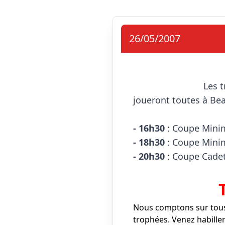
26/05/2007
                            Les trois équipes jeunes de l'ASA qualifiées en finale de la Coupe de l'Anjou 
joueront toutes à Bea
- 16h30
 : Coupe Minim
- 18h30
 : Coupe Mini
- 20h30
 : Coupe Cadet
Nous comptons sur tous 
trophées. Venez habille