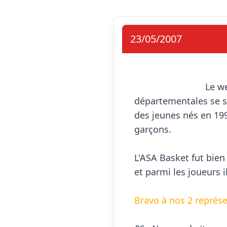
23/05/2007
                            Le week end dernier à Tours, les finales nationales des sélections 
départementales se so
des jeunes nés en 1994,
garçons.

L'ASA Basket fut bien
et parmi les joueurs il
Bravo à nos 2 représen