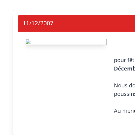
11/12/2007
                            L'ASA 
pour fêt
Décemb
Nous do
poussins.
Au menu 