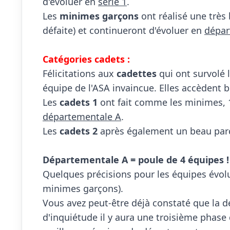
d'évoluer en 
série 1
.

Les 
minimes garçons
 ont réalisé une trè
défaite) et continueront d'évoluer en 
dépar
Catégories cadets :

Félicitations aux 
cadettes
 qui ont survolé 
équipe de l'ASA invaincue. Elles accèdent bi
Les 
cadets 1
départementale A
.

Les 
cadets 2
 après également un beau par
Départementale A = poule de 4 équipes !

Quelques précisions pour les équipes évol
minimes garçons).

Vous avez peut-être déjà constaté que la d
d'inquiétude il y aura une troisième phase 