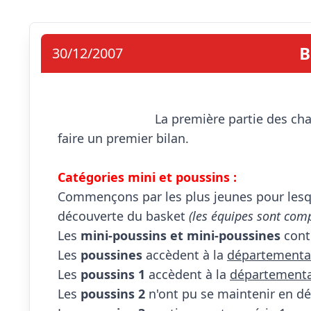
B
30/12/2007
                            La première partie des championnats jeunes étant terminée, il est l'heure de 
faire un premier bilan.

Catégories mini et poussins :

Commençons par les plus jeunes pour lesquel
découverte du basket 
(les équipes sont com
Les 
mini-poussins et mini-poussines
 cont
Les 
poussines
 accèdent à la 
départementa
Les 
poussins 1
 accèdent à la 
départementa
Les 
poussins 2
 n'ont pu se maintenir en d