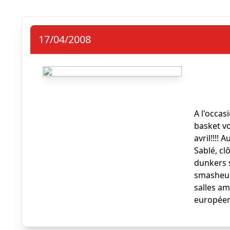
17/04/2008
A l'occas
basket v
avril!!!!
Sablé, cl
dunkers 
smasheur
salles am
europée