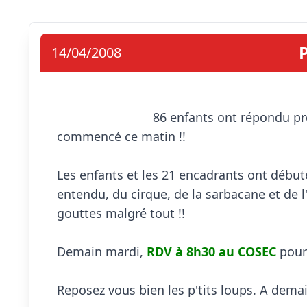
P
14/04/2008
                            86 enfants ont répondu présents à la 10ème édition du stage de Pâques qui a 
commencé ce matin !!

Les enfants et les 21 encadrants ont début
entendu, du cirque, de la sarbacane et de l
gouttes malgré tout !!

Demain mardi, 
RDV à 8h30 au COSEC
 pour
Reposez vous bien les p'tits loups. A demain !!!  