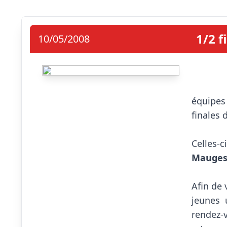
1/2 f
10/05/2008
                            Co
équipes
finales 
Celles-c
Mauge
Afin de
jeunes 
rendez-v