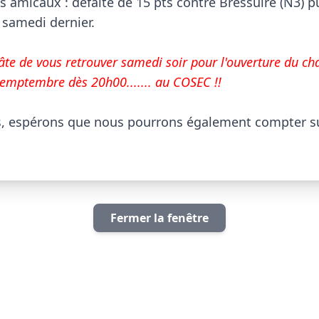
 amicaux : défaite de 15 pts contre Bressuire (N3) pui
 samedi dernier.

hâte de vous retrouver samedi soir pour l'ouverture du ch
emptembre dès 20h00....... au COSEC !!
s, espérons que nous pourrons également compter su
      
Fermer la fenêtre