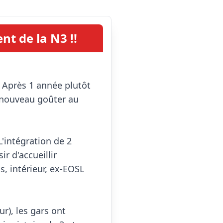
nt de la N3 !!
nouveau goûter au 
'intégration de 2 
nouveaux joueurs s'est parfaitement déroulée. En effet, nous avons le plaisir d'accueillir 
s, intérieur, ex-EOSL 
), les gars ont 