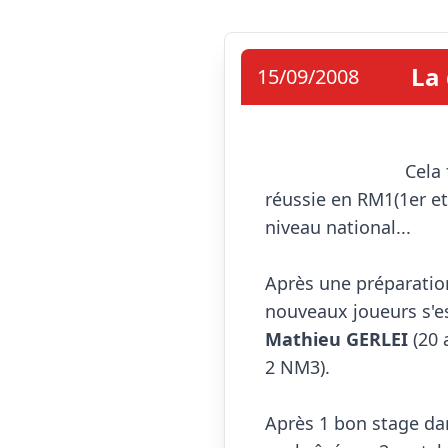
La 
15/09/2008
                            Cela fait 1 an que Noël parle de la N3 aux seniors gars 1 !! Après 1 année plutôt 
réussie en RM1(1er e
niveau national...

Après une préparation 
Mathieu GERLEI
 (20 
2 NM3).

Après 1 bon stage dans