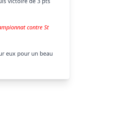
s victoire de 3 pts 
ampionnat contre St 
r eux pour un beau 