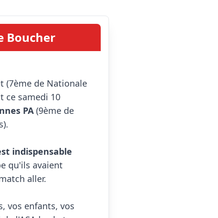
e Boucher
nt ce samedi 10 
nnes PA
 (9ème de 
).

 est indispensable
 qu'ils avaient 
atch aller.

 vos enfants, vos 