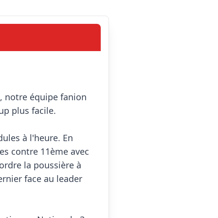
, notre équipe fanion 
p plus facile.

ules à l'heure. En 
res contre 11ème avec 
 à fait récemment mordre la poussière à 
 (2nd du championnat) et n'a cédé que de 6 points le week-end dernier face au leader 