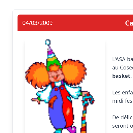
Ca
04/03/2009
L'ASA ba
au Cose
basket
.

Les enfa
midi fes
De déli
seront off