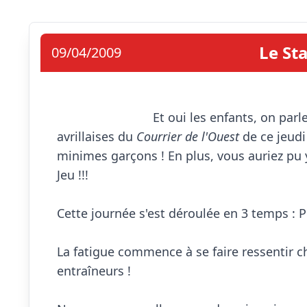
Le Sta
09/04/2009
                            Et oui les enfants, on parle de vous dans le journal !! Venez découvrir les pages 
avrillaises du 
Courrier de l'Ouest
 de ce jeudi
minimes garçons ! En plus, vous auriez pu 
Jeu !!!

Cette journée s'est déroulée en 3 temps : Pi
La fatigue commence à se faire ressentir ch
entraîneurs !
