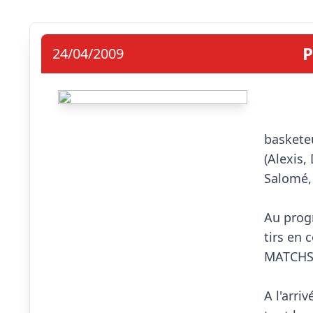
P
24/04/2009
                            Samedi 
basketeu
(Alexis,
Salomé, 
Au progr
tirs en 
MATCHS.
A l'arri