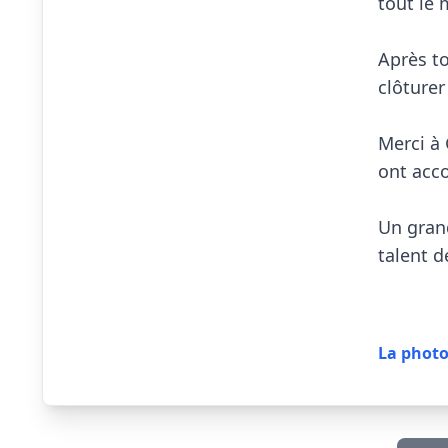
tout le 
Après to
clôturer
Merci à 
ont acc
Un grand
talent de
La photo