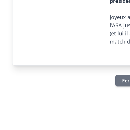
préside
Joyeux a
l'ASA ju
(et lui 
match de
Fer