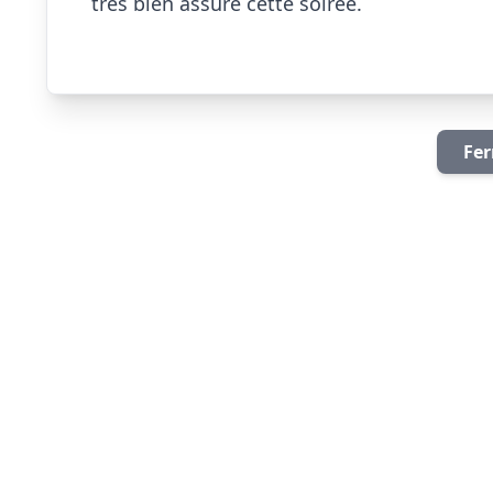
très bien assuré cette soirée.

Fer