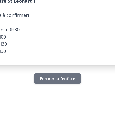
tre St Léonard !
à confirmer) :
on à 9H30

00

H30

                      
Fermer la fenêtre