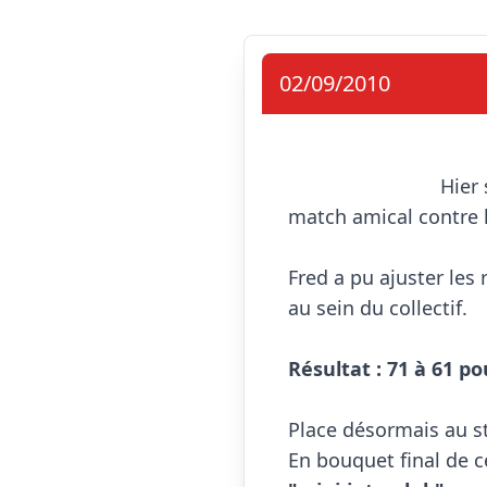
02/09/2010
                            Hier soir, les seniors garçons 1 ont pris la direction de Cholet pour jouer leur 2è 
match amical contre l
Fred a pu ajuster les 
au sein du collectif.

Résultat : 71 à 61 pou
Place désormais au sta
En bouquet final de c