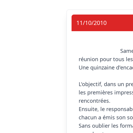
11/10/2010
                            Samedi dernier, Fred, responsable des entraîneurs du club, organisait une 
réunion pour tous les
Une quinzaine d'encad
L'objectif, dans un pr
les premières impressi
rencontrées.

Ensuite, le responsabl
chacun a émis son sou
Sans oublier les form